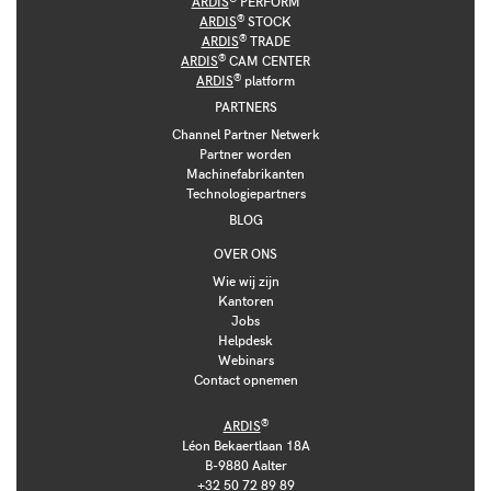
ARDIS
PERFORM
®
ARDIS
STOCK
®
ARDIS
TRADE
®
ARDIS
CAM CENTER
®
ARDIS
platform
PARTNERS
Channel Partner Netwerk
Partner worden
Machinefabrikanten
Technologiepartners
BLOG
OVER ONS
Wie wij zijn
Kantoren
Jobs
Helpdesk
Webinars
Contact opnemen
®
ARDIS
Léon Bekaertlaan 18A
B-9880 Aalter
+32 50 72 89 89