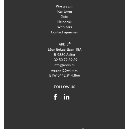
Wie wij zijn
Kantoren
Jobs
Helpdesk
Webinars
Contact opnemen
®
ARDIS
Léon Bekaertlaan 18A
B-9880 Aalter
+32 50 72 89 89
info@ardis.eu
support@ardis.eu
BTW 0442.914.866
FOLLOW US
®