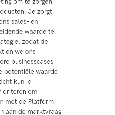
ting om te zorgen
roducten. Je zorgt
ons sales- en
eidende waarde te
ategie, zodat de
kt en we ons
dere businesscases
e potentiële waarde
icht kun je
ioriteren om
n met de Platform
en aan de marktvraag