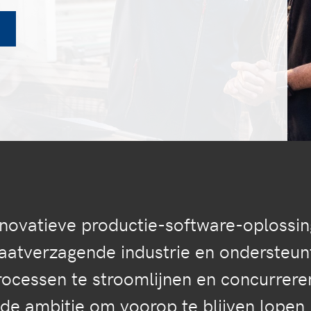
nnovatieve productie-software-oplossi
aatverzagende industrie en ondersteun
ocessen te stroomlijnen en concurreren
de ambitie om voorop te blijven lopen 