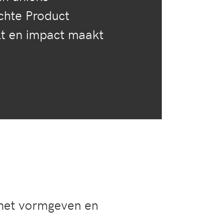
chte Product
lt en impact maakt
n het vormgeven en