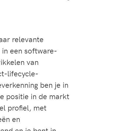
aar relevante
in een software-
wikkelen van
-lifecycle-
verkenning ben je in
e positie in de markt
l profiel, met
eën en
end en je bent in